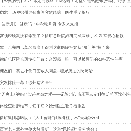
【经典病例】3D打印定制髋臼+RM远端固定型组配式翻修股骨柄“翻修”
病危！16岁徐州男孩夜间突然憋喘！医生重要提醒
“健康月饼”健康吗？中秋吃月饼 专家来支招
宫颈癌晚期没有希望了？徐矿总医院妇科完成高难手术 科室爱心捐款
危！吃完西瓜莫名腹痛！徐州这家医院把她从“鬼门关”拽回来
徐矿总医院宫颈专病门诊：宫颈癌，唯一可以被预防的妇科恶性肿瘤
糖友们，莫让小伤口变成大问题--糖尿病足的防与治
突发惊险一幕！徐州这名医生......
“刀尖上的舞者”架起生命之桥——记徐州市临床重点专科徐矿总医院心胸
体检查出肺结节，切不切？徐州医生教你看报告
徐矿集团总医院： “人工智能”触摸脊柱手术“天花板&rd
百岁老人意外摔倒大胯骨折，这道“风险题” 骨科满分！