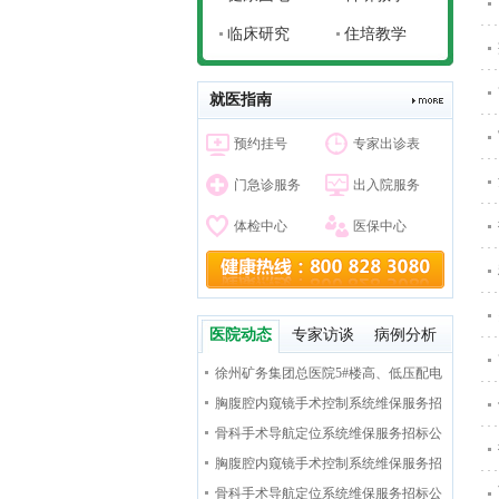
临床研究
住培教学
就医指南
预约挂号
专家出诊表
门急诊服务
出入院服务
体检中心
医保中心
医院动态
专家访谈
病例分析
徐州矿务集团总医院5#楼高、低压配电
室 新装七氟丙烷气体灭火系统工程招标公
胸腹腔内窥镜手术控制系统维保服务招
告
标公告
骨科手术导航定位系统维保服务招标公
告
胸腹腔内窥镜手术控制系统维保服务招
标公告
骨科手术导航定位系统维保服务招标公