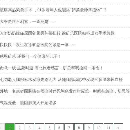
腹痛高热紧急手术 ，91岁老年人也能得“卵巢囊肿蒂扭转” ？
大爷走路不利索，一查竟是......
91岁奶奶腹痛原因卵巢囊肿蒂扭转 徐矿总医院妇科成功手术急救
快快快！发生在徐矿总医院的紧急一幕......
感恩矿总 还我们一个健康的儿子！
命悬一线 生死时速 湖北旅者感言：矿总帮我捡回一条命！
七旬老人腿部麻木发凉走路无力 从她腿部动脉中发现20多厘米长血栓
外地一名患者因胸痛在候诊时猝死胸痛发作时应第一时间挂急诊，切忌等
气温走低，慢阻肺病人开始增多
«
1
2
3
4
5
6
7
8
9
10
11
»