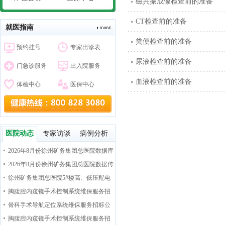
磁共振成像检查前的准备
CT检查前的准备
就医指南
粪便检查前的准备
预约挂号
专家出诊表
尿液检查前的准备
门急诊服务
出入院服务
血液检查前的准备
体检中心
医保中心
医院动态
专家访谈
病例分析
2026年8月份徐州矿务集团总医院数据库
运维管理及APP、小程序安全防护采购项
2026年8月份徐州矿务集团总医院数据传
目招标公告
输安全和终端桌面管理采购项目招标公告
徐州矿务集团总医院5#楼高、低压配电
室 新装七氟丙烷气体灭火系统工程招标公
胸腹腔内窥镜手术控制系统维保服务招
告
标公告
骨科手术导航定位系统维保服务招标公
告
胸腹腔内窥镜手术控制系统维保服务招