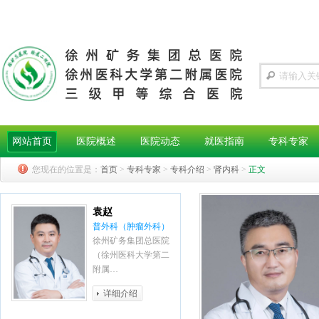
网站首页
医院概述
医院动态
就医指南
专科专家
您现在的位置是：
首页
>
专科专家
>
专科介绍
>
肾内科
>
正文
袁赵
普外科（肿瘤外科）
徐州矿务集团总医院
（徐州医科大学第二
附属…
详细介绍